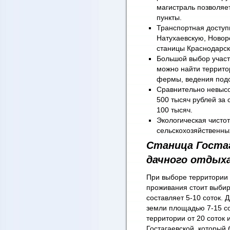
магистраль позволяе
пункты.
Транспортная доступн
Натухаевскую, Новор
станицы Краснодарск
Большой выбор участк
можно найти террито
фермы, ведения подс
Сравнительно невысо
500 тысяч рублей за 
100 тысяч.
Экологическая чистот
сельскохозяйственны
Станица
Госта
дачного отдых
При выборе территории 
проживания стоит выбир
составляет 5-10 соток. 
земли площадью 7-15 сот
территории от 20 соток 
Гостагаевской, который 