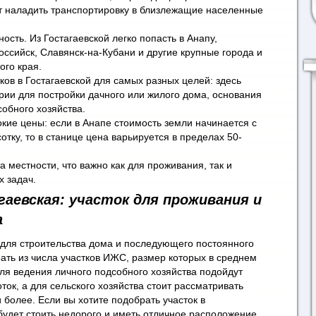
т наладить транспортировку в близлежащие населенные
ость. Из Гостагаевской легко попасть в Анапу,
оссийск, Славянск-на-Кубани и другие крупные города и
ого края.
ов в Гостагаевской для самых разных целей: здесь
рии для постройки дачного или жилого дома, основания
обного хозяйства.
кие цены: если в Анапе стоимость земли начинается с
сотку, то в станице цена варьируется в пределах 50-
а местности, что важно как для проживания, так и
х задач.
гаевская: участок
для проживания и
а
для строительства дома и последующего постоянного
ать из числа участков ИЖС, размер которых в среднем
Для ведения личного подсобного хозяйства подойдут
ок, а для сельского хозяйства стоит рассматривать
и более. Если вы хотите подобрать участок в
будет стоить недорого и иметь отличное расположение,