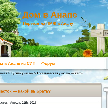
Дом в Анапе
Переезд на ПМЖ в Анапу
м в Анапе из СИП
Форум
авная
>
Купить участок
> Гостагаевская участок — какой
часток — какой выбрать?
асток
| Апрель 11th, 2017