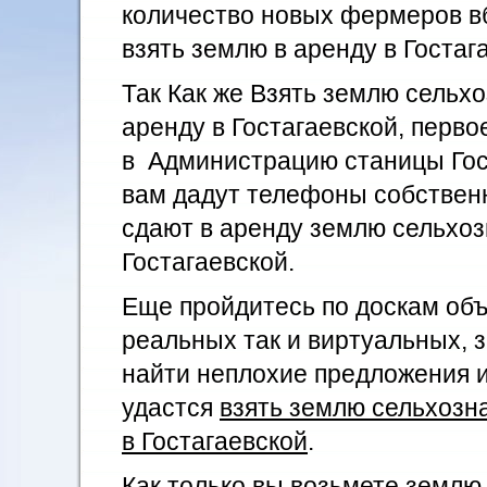
количество новых фермеров в
взять землю в аренду в Гостаг
Так Как же Взять землю сельх
аренду в Гостагаевской, перво
в Администрацию станицы Гос
вам дадут телефоны собствен
сдают в аренду землю сельхоз
Гостагаевской.
Еще пройдитесь по доскам объ
реальных так и виртуальных, 
найти неплохие предложения 
удастся
взять землю сельхозн
в Гостагаевской
.
Как только вы возьмете землю